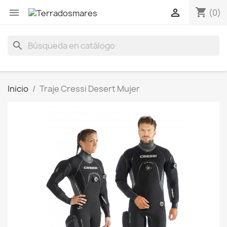
shopping_cart


(0)
search
Inicio
Traje Cressi Desert Mujer