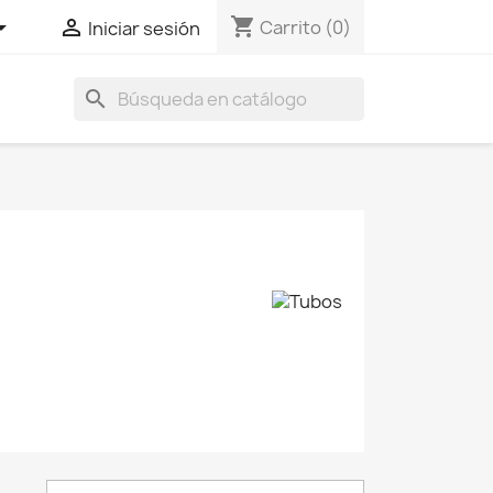
shopping_cart


Carrito
(0)
Iniciar sesión
search