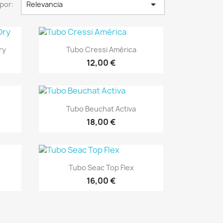

por:
Relevancia
Vista rápida

ry
Tubo Cressi América
12,00 €
Vista rápida

Tubo Beuchat Activa
18,00 €
Vista rápida

Tubo Seac Top Flex
16,00 €