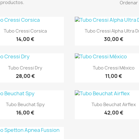
 productos.
Ordenar 
Vista rápida
Vista rápida


Tubo Cressi Corsica
Tubo Cressi Alpha Ultra D
+3
14,00 €
30,00 €
Vista rápida
Vista rápida


Tubo Cressi Dry
Tubo Cressi México
28,00 €
11,00 €
Vista rápida
Vista rápida


Tubo Beuchat Spy
Tubo Beuchat Airflex
16,00 €
42,00 €