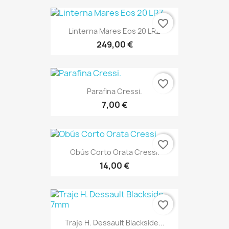
favorite_border
Linterna Mares Eos 20 LRZ
249,00 €
favorite_border
Parafina Cressi.
7,00 €
favorite_border
Obús Corto Orata Cressi.
14,00 €
favorite_border
Traje H. Dessault Blackside...