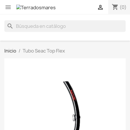
shopping_cart


(0)
search
Inicio
Tubo Seac Top Flex