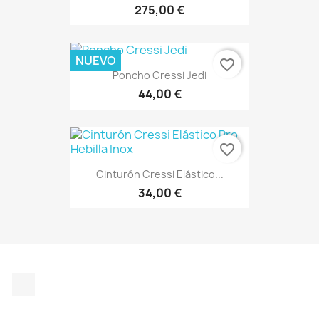
275,00 €
NUEVO
favorite_border
Poncho Cressi Jedi
44,00 €
favorite_border
Cinturón Cressi Elástico...
34,00 €
Instagram