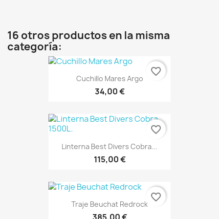
16 otros productos en la misma
categoría:
favorite_border
Cuchillo Mares Argo
34,00 €
favorite_border
Linterna Best Divers Cobra...
115,00 €
favorite_border
Traje Beuchat Redrock
385,00 €