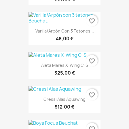
favorite_border
Varilla/Arpón Con 3 Tetones...
48,00 €
favorite_border
Aleta Mares X-Wing C-S
325,00 €
favorite_border
Cressi Alas Aquawing
512,00 €