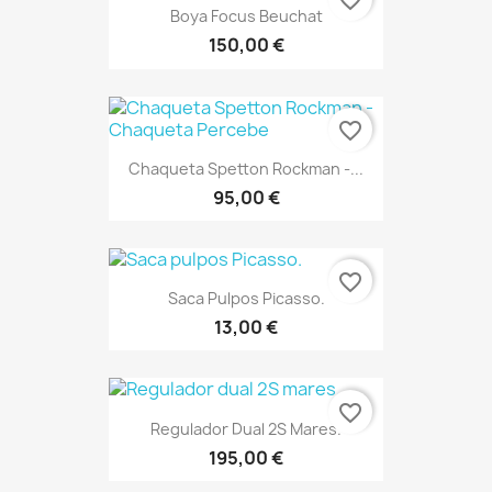
favorite_border
Boya Focus Beuchat
150,00 €
favorite_border
Chaqueta Spetton Rockman -...
95,00 €
favorite_border
Saca Pulpos Picasso.
13,00 €
favorite_border
Regulador Dual 2S Mares.
195,00 €