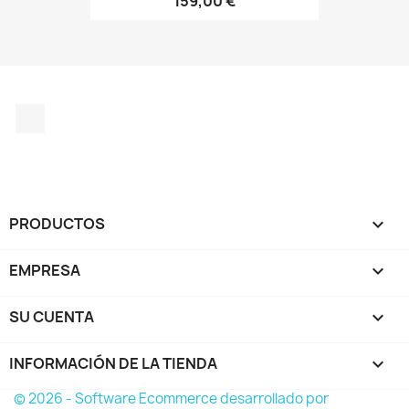
159,00 €
Instagram
PRODUCTOS

EMPRESA

SU CUENTA

INFORMACIÓN DE LA TIENDA
keyboard_arrow_down
© 2026 - Software Ecommerce desarrollado por