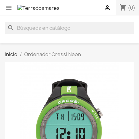
shopping_cart


(0)
search
Inicio
Ordenador Cressi Neon