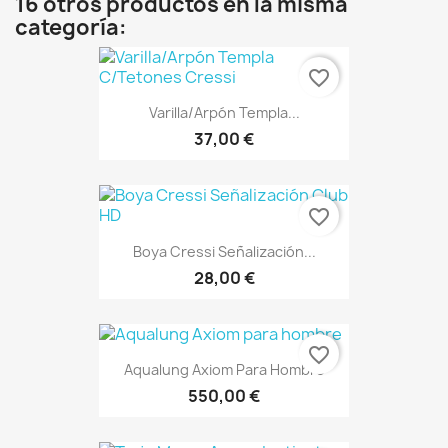
16 otros productos en la misma
categoría:
favorite_border
Varilla/Arpón Templa...
37,00 €
favorite_border
Boya Cressi Señalización...
28,00 €
favorite_border
Aqualung Axiom Para Hombre
550,00 €