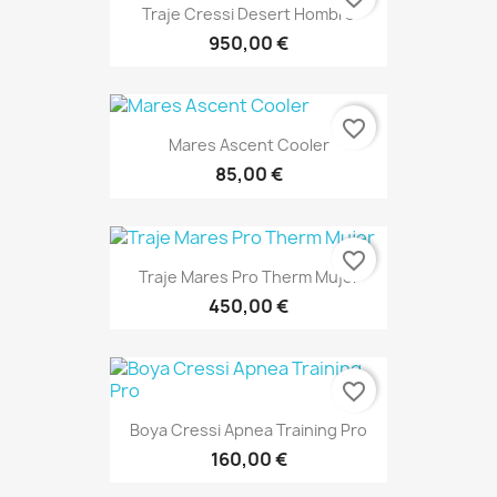
Traje Cressi Desert Hombre
950,00 €
favorite_border
Mares Ascent Cooler
85,00 €
favorite_border
Traje Mares Pro Therm Mujer
450,00 €
favorite_border
Boya Cressi Apnea Training Pro
160,00 €