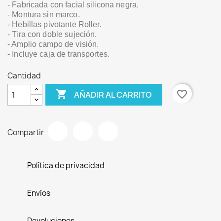
- Fabricada con facial silicona negra.
- Montura sin marco.
- Hebillas pivotante Roller.
- Tira con doble sujeción.
- Amplio campo de visión.
- Incluye caja de transportes.
Cantidad

favorite_border
AÑADIR AL CARRITO
Compartir
Política de privacidad
Envíos
Devoluciones