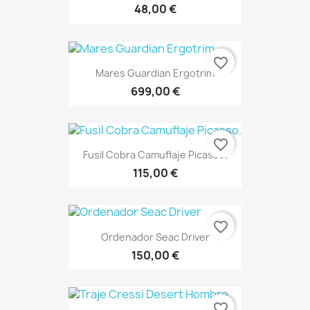
48,00 €
favorite_border
Mares Guardian Ergotrim
699,00 €
favorite_border
Fusil Cobra Camuflaje Picasso.
115,00 €
favorite_border
Ordenador Seac Driver
150,00 €
favorite_border