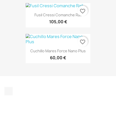
favorite_border
Fusil Cressi Comanche Rail
105,00 €
favorite_border
Cuchillo Mares Force Nano Plus
60,00 €
Instagram