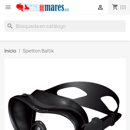
shopping_cart


(0)
search
Inicio
Spetton Baltik.