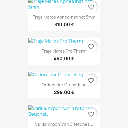
favorite_border
Traje Mares Apnea Instinct 5mm
310,00 €
favorite_border
Traje Mares Pro Therm
450,00 €
favorite_border
Ordenador Cressi King
299,00 €
favorite_border
Varilla/Arpón Con 3 Tetones...